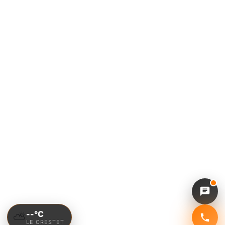
--°C
⛅
LE CRESTET